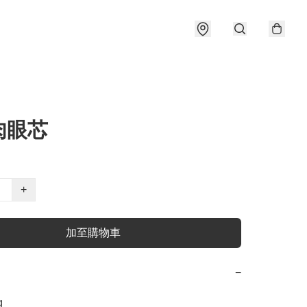
肉眼芯
+
加至購物車
−

