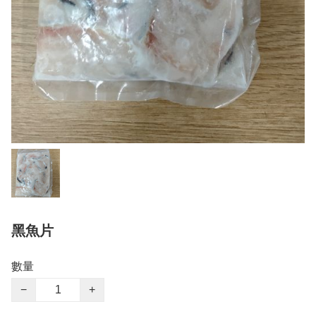
黑魚片
數量
−
+